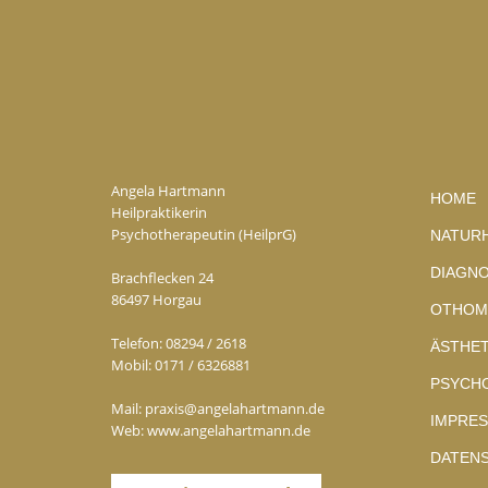
Angela Hartmann
HOME
Heilpraktikerin
Psychotherapeutin (HeilprG)
NATUR
DIAGNO
Brachflecken 24
86497 Horgau
OTHOM
Telefon:
08294 / 2618
ÄSTHET
Mobil:
0171 / 6326881
PSYCH
Mail:
praxis@angelahartmann.de
IMPRE
Web:
www.angelahartmann.de
DATEN