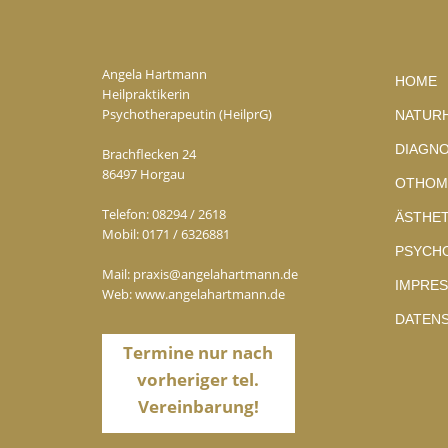
Angela Hartmann
HOME
Heilpraktikerin
Psychotherapeutin (HeilprG)
NATUR
DIAGNO
Brachflecken 24
86497 Horgau
OTHOM
Telefon:
08294 / 2618
ÄSTHET
Mobil:
0171 / 6326881
PSYCH
Mail:
praxis@angelahartmann.de
IMPRE
Web:
www.angelahartmann.de
DATEN
Termine nur nach
vorheriger tel.
Vereinbarung!